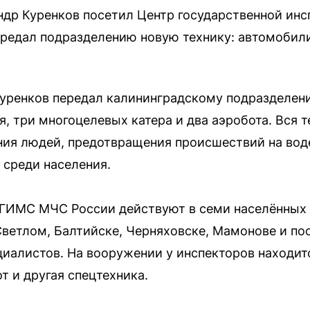
ндр Куренков посетил Центр государственной ин
ередал подразделению новую технику: автомобили
 Куренков передал калининградскому подразделе
, три многоцелевых катера и два аэробота. Вся т
ния людей, предотвращения происшествий на вод
среди населения.
ГИМС МЧС России действуют в семи населённых 
Светлом, Балтийске, Черняховске, Мамонове и по
циалистов. На вооружении у инспекторов находи
т и другая спецтехника.