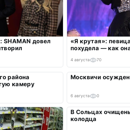
: SHAMAN довел
«Я крутая»: певиц
атворил
похудела — как он
4 августа
70
го района
Москвичи осуждены
тую камеру
6 августа
0
В Сольцах очищен
колодца