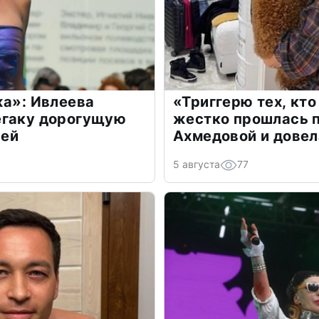
жа»: Ивлеева
«Триггерю тех, кто
егаку дорогущую
жестко прошлась п
лей
Ахмедовой и довел
5 августа
77