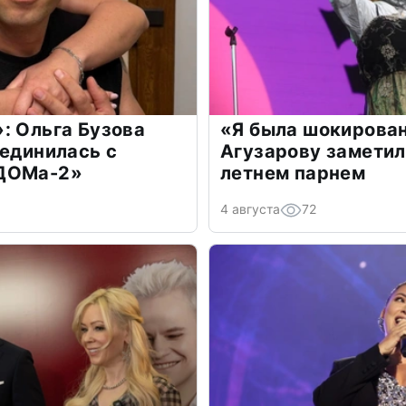
: Ольга Бузова
«Я была шокирова
оединилась с
Агузарову заметил
«ДОМа-2»
летнем парнем
4 августа
72