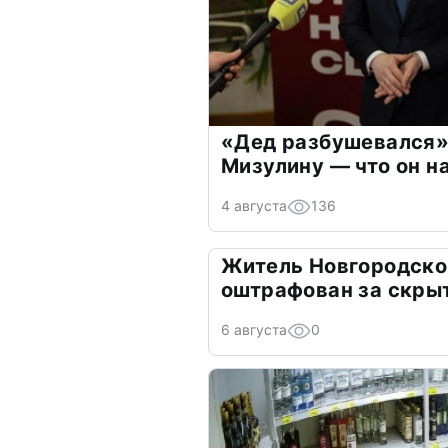
«Дед разбушевался»
Мизулину — что он н
4 августа
136
Житель Новгородско
оштрафован за скры
6 августа
0