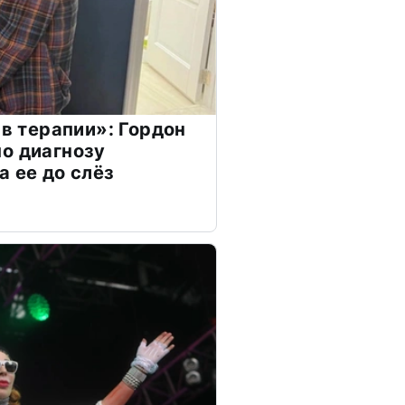
 в терапии»: Гордон
о диагнозу
а ее до слёз