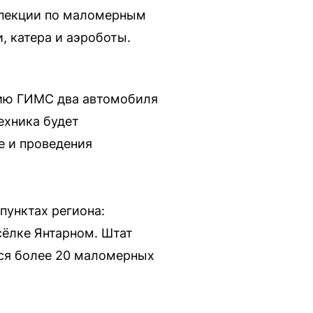
спекции по маломерным
, катера и аэроботы.
нию ГИМС два автомобиля
ехника будет
е и проведения
пунктах региона:
сёлке Янтарном. Штат
тся более 20 маломерных