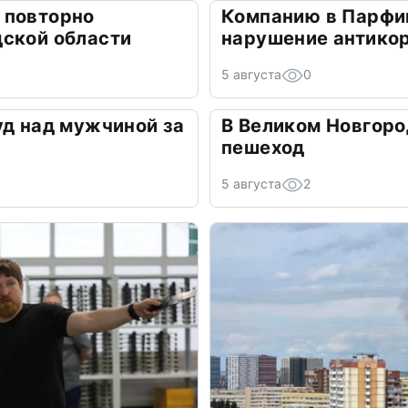
 повторно
Компанию в Парфин
дской области
нарушение антико
5 августа
0
уд над мужчиной за
В Великом Новгоро
пешеход
5 августа
2