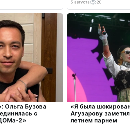
5 августа
20
: Ольга Бузова
«Я была шокирова
оединилась с
Агузарову заметил
«ДОМа-2»
летнем парнем