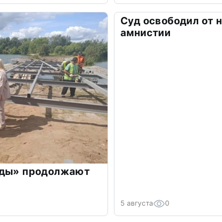
Суд освободил от 
амнистии
уды» продолжают
5 августа
0