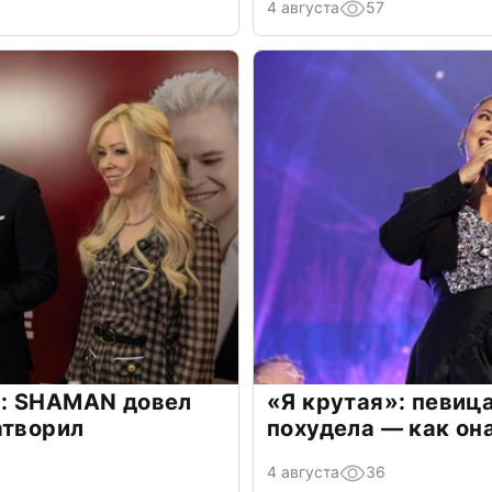
4 августа
57
: SHAMAN довел
«Я крутая»: певиц
атворил
похудела — как он
4 августа
36