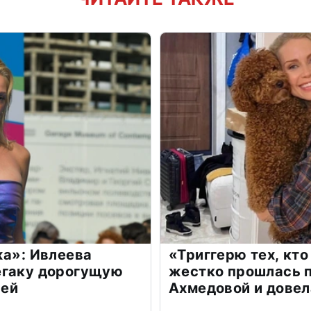
жа»: Ивлеева
«Триггерю тех, кто
егаку дорогущую
жестко прошлась п
лей
Ахмедовой и довел