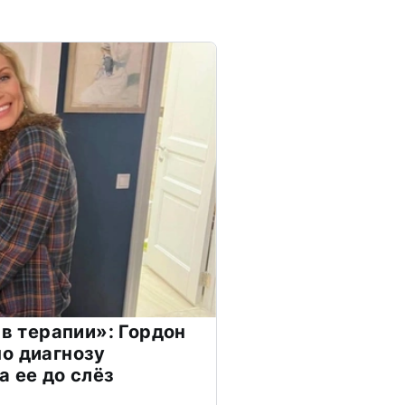
 в терапии»: Гордон
о диагнозу
а ее до слёз