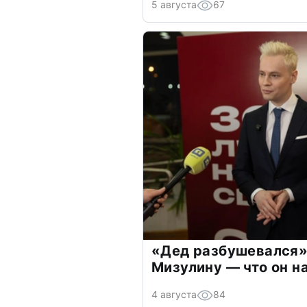
5 августа
67
«Дед разбушевался»
Мизулину — что он н
4 августа
84