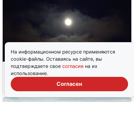
На информационном ресурсе применяются
cookie-файлы. Оставаясь на сайте, вы
Взрывы в Воронеже после сигнала
подтверждаете свое
согласие
на их
тревоги
использование.
Согласен
5 августа
0