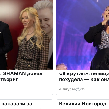
: SHAMAN довел
«Я крутая»: певиц
атворил
похудела — как он
4 августа
32
 наказали за
Великий Новгород: