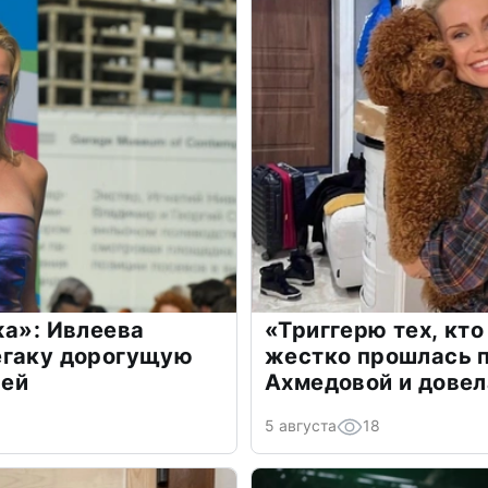
жа»: Ивлеева
«Триггерю тех, кто
егаку дорогущую
жестко прошлась п
лей
Ахмедовой и довел
5 августа
18