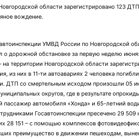
Новгородской области зарегистрировано 123 ДТП,
ьяное вождение.
савтоинспекции УМВД России по Новгородской об
л о дорожной обстановке за первую неделю июня
а – на территории Новгородской области зарегист
, из них в 11-ти автоавариях 2 человека погибл
ти. ДТП со смертельным исходом произошли 05 и
униципальных округов, где в результате опроки
й пассажир автомобиля «Хонда» и 65-летний вод
трудниками Госавтоинспекции пресечено 29 509
их 28 151 – с помощью комплексов фотовидеофик
вших преимущество в движении пешеходам, вынес