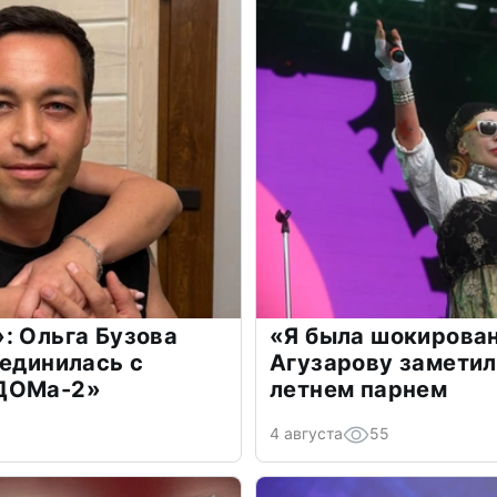
: Ольга Бузова
«Я была шокирова
оединилась с
Агузарову заметил
«ДОМа-2»
летнем парнем
4 августа
55