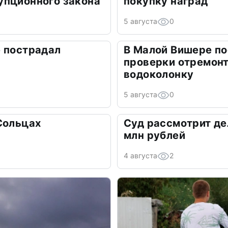
упционного закона
покупку наград
5 августа
0
е пострадал
В Малой Вишере п
проверки отремон
водоколонку
5 августа
0
Сольцах
Суд рассмотрит де
млн рублей
4 августа
2