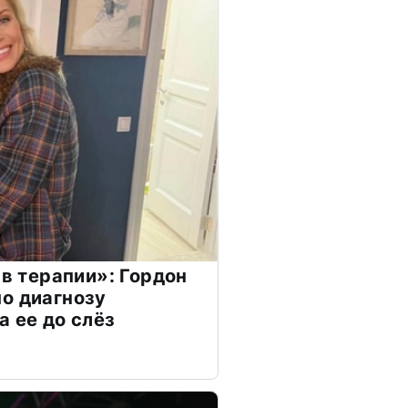
 в терапии»: Гордон
о диагнозу
а ее до слёз