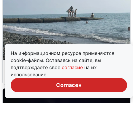
На информационном ресурсе применяются
cookie-файлы. Оставаясь на сайте, вы
Сирены в Сочи: новая угроза БПЛА
подтверждаете свое
согласие
на их
использование.
6 августа
0
Согласен