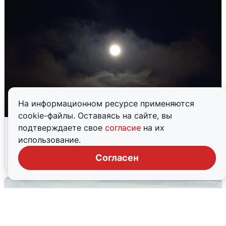
На информационном ресурсе применяются
cookie-файлы. Оставаясь на сайте, вы
Взрывы в Воронеже после сигнала
подтверждаете свое
согласие
на их
тревоги
использование.
Согласен
5 августа
0