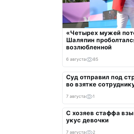
«Четырех мужей пот
Шаляпин проболтался
возлюбленной
6 августа
85
Суд отправил под ст
во взятке сотрудник
7 августа
1
С хозяев стаффа взы
укус девочки
7 августа
2