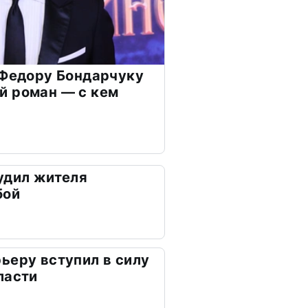
 Федору Бондарчуку
й роман — с кем
удил жителя
бой
ьеру вступил в силу
ласти