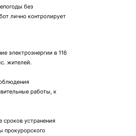
непогоды без
абот лично контролирует
ие электроэнергии в 116
с. жителей.
соблюдения
вительные работы, к
е сроков устранения
ы прокурорского