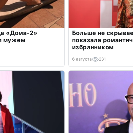
зда «Дома-2»
Больше не скрывае
м мужем
показала романти
избранником
6 августа
231