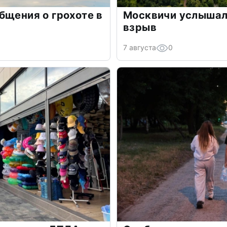
бщения о грохоте в
Москвичи услышали
взрыв
7 августа
0