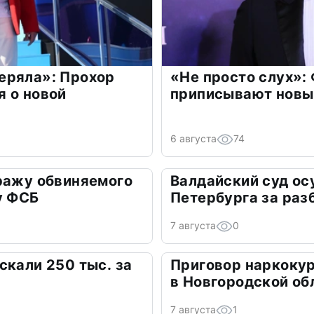
еряла»: Прохор
«Не просто слух»:
 о новой
приписывают новы
6 августа
74
ражу обвиняемого
Валдайский суд ос
у ФСБ
Петербурга за раз
7 августа
0
скали 250 тыс. за
Приговор наркокур
в Новгородской об
7 августа
1