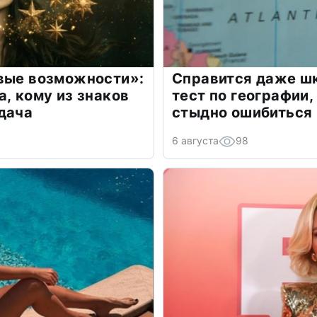
овые возможности»:
Справится даже шк
а, кому из знаков
тест по географии,
дача
стыдно ошибиться
6 августа
98