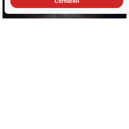
Согласен
В Воронеже прогремели взрывы
после сигнала тревоги
5 августа
0