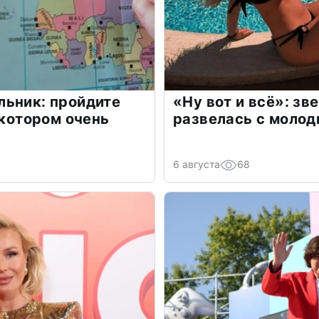
льник: пройдите
«Ну вот и всё»: з
 котором очень
развелась с моло
6 августа
68