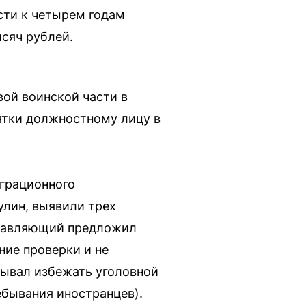
сти к четырем годам
ысяч рублей.
ой воинской части в
зятки должностному лицу в
играционного
улин, выявили трех
управляющий предложил
ние проверки и не
тывал избежать уголовной
ребывания иностранцев).