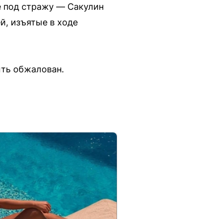
е под стражу — Сакулин
й, изъятые в ходе
ыть обжалован.