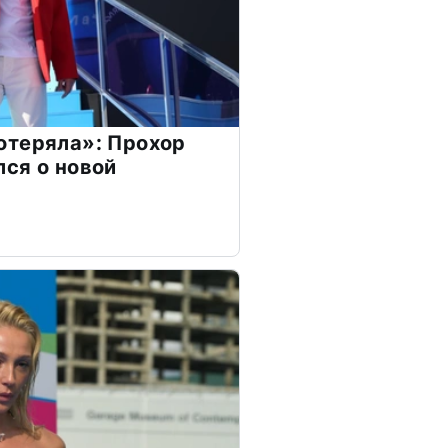
отеряла»: Прохор
ся о новой