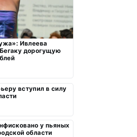
мужа»: Ивлеева
 Бегаку дорогущую
ублей
ьеру вступил в силу
ласти
нфисковано у пьяных
родской области