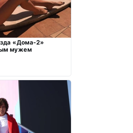
везда «Дома-2»
дым мужем