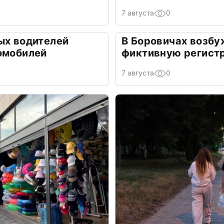
7 августа
0
ых водителей
В Боровичах возбу
омобилей
фиктивную регист
7 августа
0