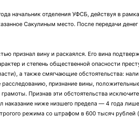
года начальник отделения УФСБ, действуя в рамк
казанное Сакулиным место. После передачи дене
тью признал вину и раскаялся. Его вина подтве
характер и степень общественной опасности прест
ласти), а также смягчающие обстоятельства: нал
 расследованию, признание вины, положительные
 грамоты. Признав эти обстоятельства исключит
ил наказание ниже низшего предела — 4 года лиш
трогого режима со штрафом в 600 тысяч рублей 