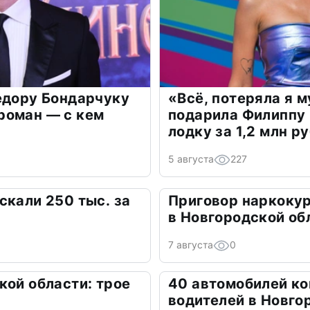
едору Бондарчуку
«Всё, потеряла я 
роман — с кем
подарила Филиппу
лодку за 1,2 млн р
5 августа
227
скали 250 тыс. за
Приговор наркокур
в Новгородской об
7 августа
0
кой области: трое
40 автомобилей ко
водителей в Новго