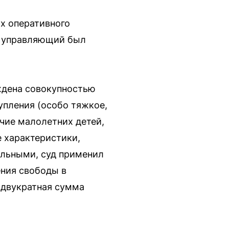
ах оперативного
г управляющий был
рждена совокупностью
упления (особо тяжкое,
ичие малолетних детей,
 характеристики,
ельными, суд применил
ения свободы в
(двукратная сумма