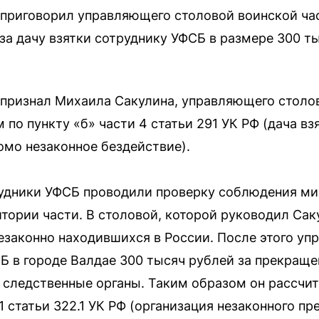
 приговорил управляющего столовой воинской ча
за дачу взятки сотруднику УФСБ в размере 300 т
признал Михаила Сакулина, управляющего столов
 по пункту «б» части 4 статьи 291 УК РФ (дача в
омо незаконное бездействие).
рудники УФСБ проводили проверку соблюдения м
итории части. В столовой, которой руководил Сак
езаконно находившихся в России. После этого 
Б в городе Валдае 300 тысяч рублей за прекраще
 следственные органы. Таким образом он рассчи
1 статьи 322.1 УК РФ (организация незаконного п