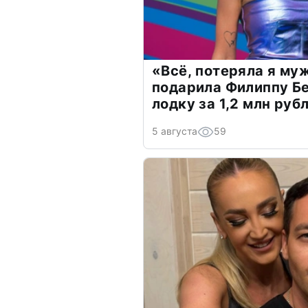
«Всё, потеряла я му
подарила Филиппу Б
лодку за 1,2 млн руб
5 августа
59