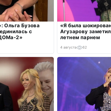
: Ольга Бузова
«Я была шокирова
оединилась с
Агузарову заметил
«ДОМа-2»
летнем парнем
4 августа
62