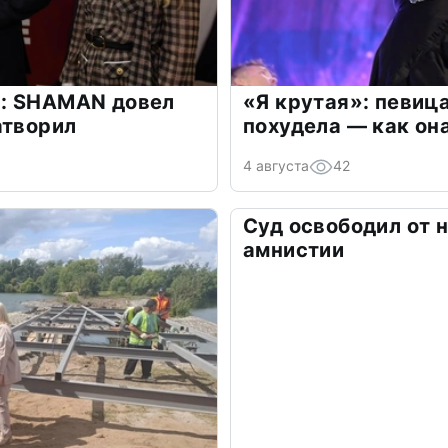
: SHAMAN довел
«Я крутая»: певиц
атворил
похудела — как он
4 августа
42
Суд освободил от 
амнистии