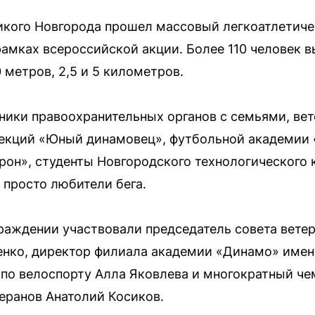
икого Новгорода прошел массовый легкоатлетиче
рамках всероссийской акции. Более 110 человек в
 метров, 2,5 и 5 километров.
ники правоохранительных органов с семьями, ве
секций «Юный динамовец», футбольной академии
он», студенты Новгородского технологического 
 просто любители бега.
граждении участвовали председатель совета вете
нко, директор филиала академии «Динамо» име
по велоспорту Алла Яковлева и многократный че
теранов Анатолий Косиков.