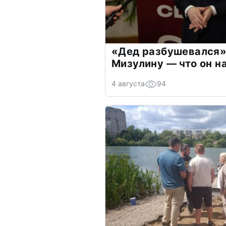
«Дед разбушевался»
Мизулину — что он н
4 августа
94