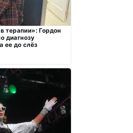
 в терапии»: Гордон
о диагнозу
а ее до слёз