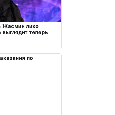
а Жасмин лихо
а выглядит теперь
наказания по