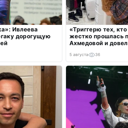
жа»: Ивлеева
«Триггерю тех, кто
егаку дорогущую
жестко прошлась п
лей
Ахмедовой и довел
5 августа
36