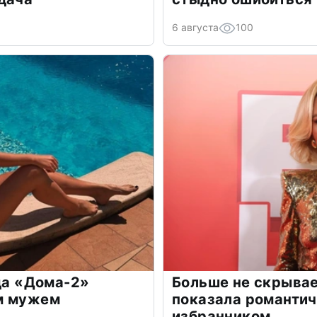
6 августа
100
зда «Дома-2»
Больше не скрывае
м мужем
показала романти
избранником