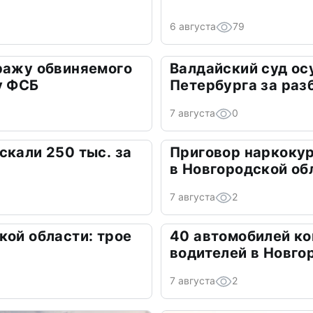
6 августа
79
ражу обвиняемого
Валдайский суд ос
у ФСБ
Петербурга за раз
7 августа
0
скали 250 тыс. за
Приговор наркокур
в Новгородской об
7 августа
2
кой области: трое
40 автомобилей ко
водителей в Новго
7 августа
2