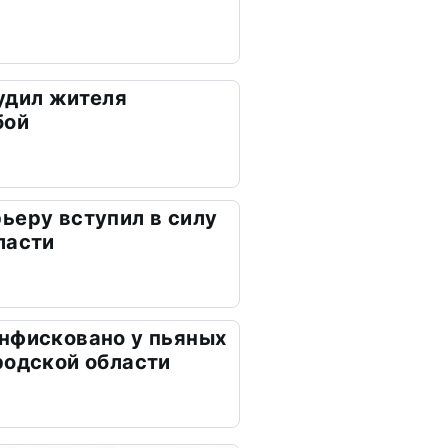
удил жителя
бой
ьеру вступил в силу
ласти
нфисковано у пьяных
родской области