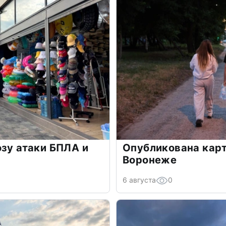
озу атаки БПЛА и
Опубликована карт
Воронеже
6 августа
0