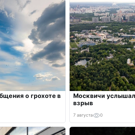
бщения о грохоте в
Москвичи услышали
взрыв
7 августа
0