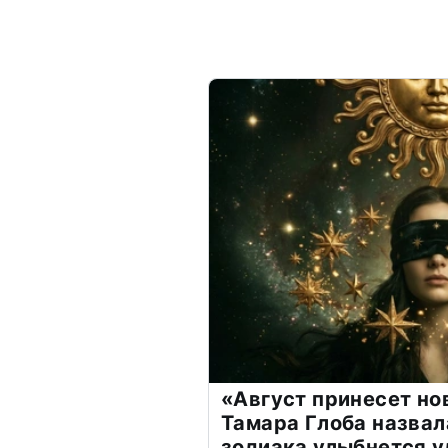
«Август принесет н
Тамара Глоба назвал
зодиака улыбнется у