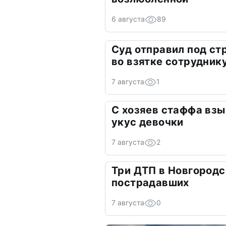
6 августа
89
Суд отправил под ст
во взятке сотрудник
7 августа
1
С хозяев стаффа взы
укус девочки
7 августа
2
Три ДТП в Новгородс
пострадавших
7 августа
0