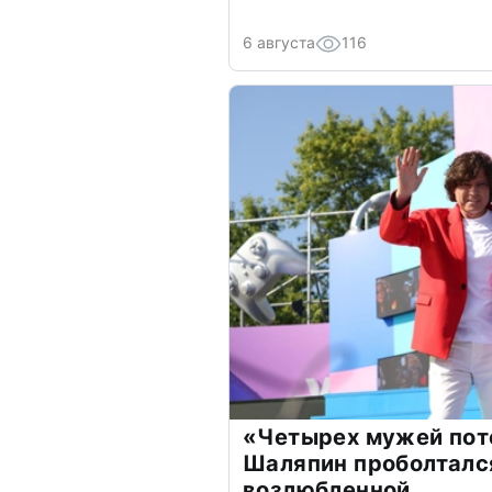
6 августа
116
«Четырех мужей пот
Шаляпин проболтался
возлюбленной