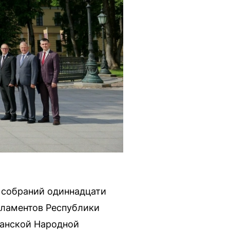
 собраний одиннадцати
рламентов Республики
ганской Народной