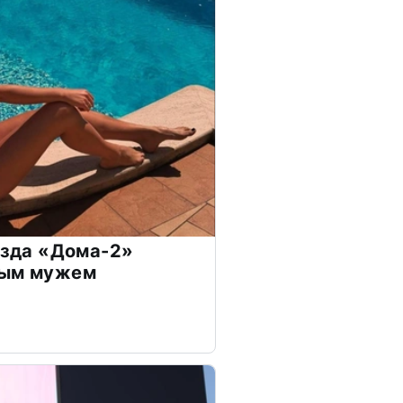
везда «Дома-2»
дым мужем