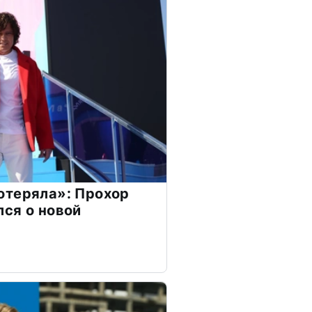
отеряла»: Прохор
ся о новой