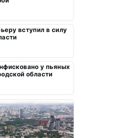
бой
ьеру вступил в силу
ласти
нфисковано у пьяных
родской области