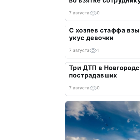
во взятке сотрудник
7 августа
0
С хозяев стаффа взы
укус девочки
7 августа
1
Три ДТП в Новгородс
пострадавших
7 августа
0