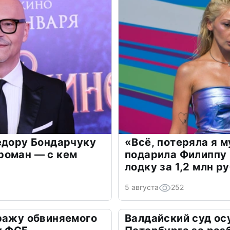
едору Бондарчуку
«Всё, потеряла я 
роман — с кем
подарила Филиппу
лодку за 1,2 млн р
5 августа
252
ражу обвиняемого
Валдайский суд ос