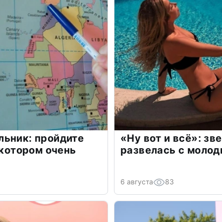
льник: пройдите
«Ну вот и всё»: з
 котором очень
развелась с моло
6 августа
83