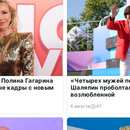
 Полина Гагарина
«Четырех мужей п
ые кадры с новым
Шаляпин проболтал
возлюбленной
6 августа
67