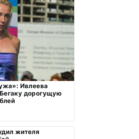
мужа»: Ивлеева
 Бегаку дорогущую
ублей
удил жителя