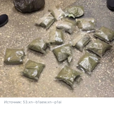
Источник: 
53.xn--b1aew.xn--p1ai