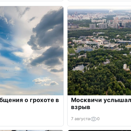
бщения о грохоте в
Москвичи услышали
взрыв
7 августа
0