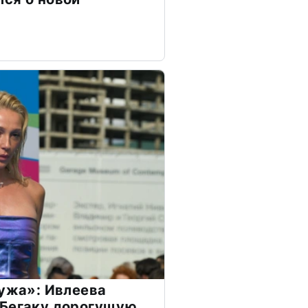
мужа»: Ивлеева
 Бегаку дорогущую