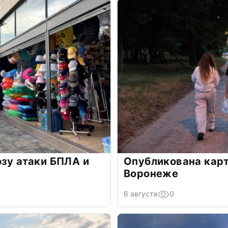
озу атаки БПЛА и
Опубликована карт
Воронеже
6 августа
0