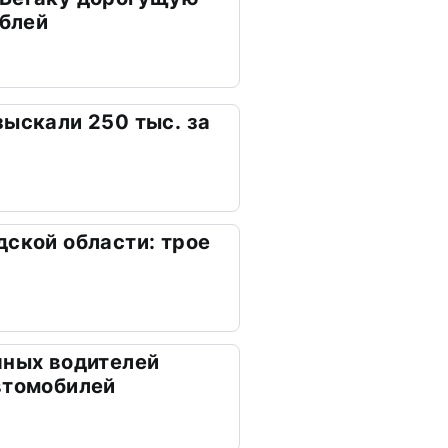
ублей
зыскали 250 тыс. за
дской области: трое
яных водителей
втомобилей