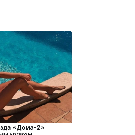
везда «Дома-2»
дым мужем