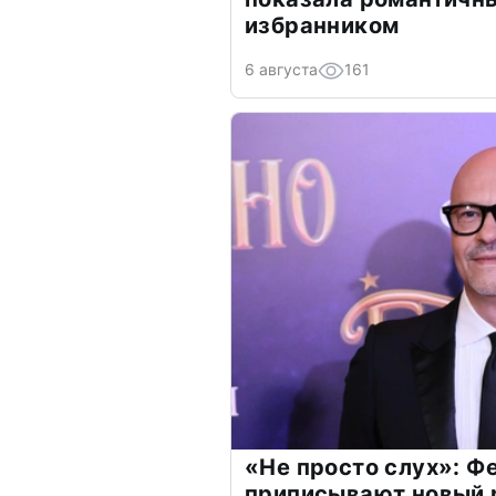
избранником
6 августа
161
«Не просто слух»: Ф
приписывают новый 