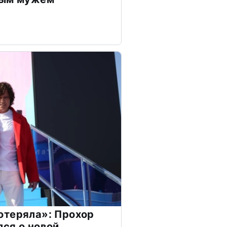
отеряла»: Прохор
ся о новой