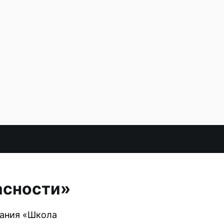
асности»
вания «Школа