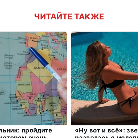
ЧИТАЙТЕ ТАКЖЕ
льник: пройдите
«Ну вот и всё»: з
 котором очень
развелась с моло