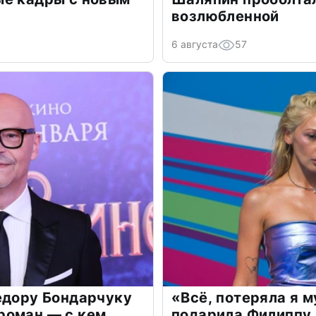
возлюбленной
6 августа
57
едору Бондарчуку
«Всё, потеряла я 
роман — с кем
подарила Филиппу