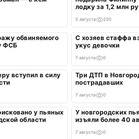
лодку за 1,2 млн р
5 августа
230
ражу обвиняемого
С хозяев стаффа в
у ФСБ
укус девочки
7 августа
0
ру вступил в силу
Три ДТП в Новгоро
сти
пострадавших
7 августа
0
фисковано у пьяных
У новгородских пь
дской области
изъяли более 40 а
7 августа
0