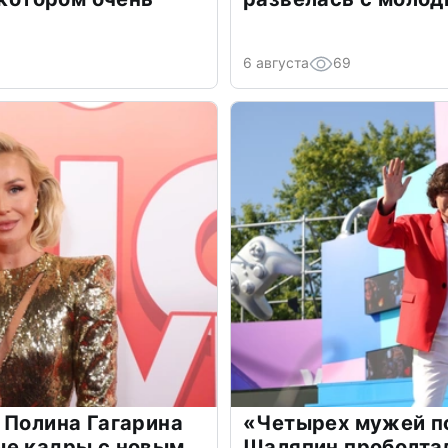
6 августа
69
 Полина Гагарина
«Четырех мужей п
ые кадры с новым
Шаляпин проболтал