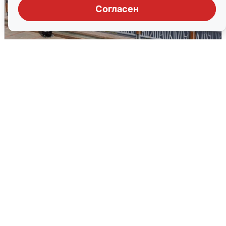
Согласен
В Туре вода убывает, на других реках
области прибывает
4 августа
0